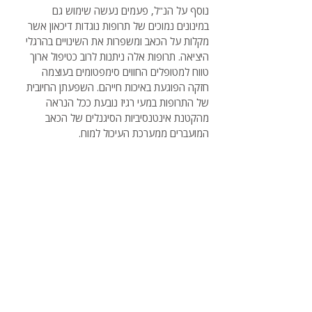
נוסף על הנ"ל, פעמים נעשה שימוש גם
במינונים נמוכים של תרופות נוגדות דיכאון אשר
מקלות על הכאב ומשפרות את השינויים בהרגלי
היציאה. תרופות אלה ניתנות לרוב כטיפול ארוך
טווח למטופלים החווים סימפטומים בעוצמה
חזקה הפוגעת באיכות חייהם. השפעתן החיובית
של התרופות במעי רגיז נובעת ככל הנראה
מהקטנת אינטנסיביות הסיגנלים של הכאב
המועברים ממערכת העיכול למוח.
אורלי מנירב
דיאטנית קלינית וגסטרו
טל:
054-5222331