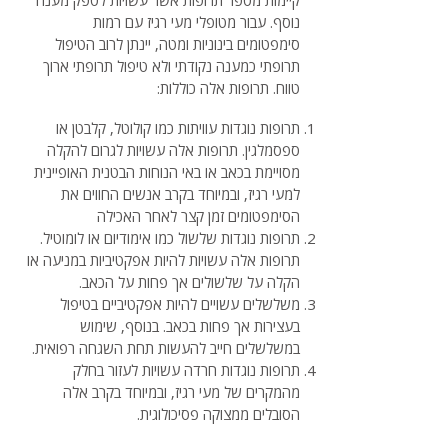
קיימות מספר תרופות אשר עשויות לספק מענה
נוסף. עבור מטופלי מעי רגיז עם רמות
סימפטומים בינוניות ומטה, יינתן לרוב הטיפול
תרופתי כמענה נקודתי ולא טיפול תרופתי ארוך
טווח. תרופות אלה כוללות:
תרופות נוגדות עוויתות כמו קולוטל, קלבטן או
ספסמלגין. תרופות אלה עשויות לגרום להקלה
מסויימת בכאב או באי הנוחות הבטנית האופיינית
למעי רגיז, ובמיוחד בקרב אנשים החווים את
הסימפטומים זמן קצר לאחר האכילה
תרופות נוגדות שלשול כמו אימודיום או לומוטיל.
תרופות אלה עשויות להיות אפקטיביות במניעה או
הקלה על שלשולים אך פחות על הכאב.
משלשלים עשויים להיות אפקטיביים בטיפול
בעצירות אך פחות בכאב. בנוסף, שימוש
במשלשלים חייב להעשות תחת השגחה רפואית.
תרופות נוגדות חרדה עשויות לעזור בחלק
מהמקרים של מעי רגיז, ובמיוחד בקרב אלה
הסובלים ממצוקה פסיכולוגית.